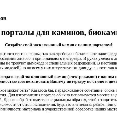
ов
 порталы для каминов, биокам
Создайте свой эксклюзивный камин с нашим порталом!
литного сектора жилья, так как требовал обязательное наличие 
создания живого и оригинального интерьера. В руках умелого 
ы не требуют дымохода и специальных разрешений. В настояще
х моделей, но во всех у них отсутствует индивидуальность так 
создать свой эксклюзивный камин (электрокамин) с нашим п
олностью соответствовать Вашему интерьеру по стилю и цвет
акое может быть? Казалось бы, парадоксальное сочетание: огонь
етия. Для изготовления портала обычно используются массивы ц
й. Дерево обрабатывается специальным образом, чтобы защитить
симости от стиля исполнения, будь это витиеватая резьба, или с
органичности материала и художественной обработке наших масте