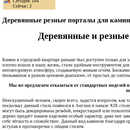
Сегодня: 164
Сейчас: 2
Деревянные резные порталы для камин
Деревянные и резные
Камин в городской квартире раньше был доступен только для э
плотно вошли в нашу жизнь, стали удобным инструментом для 
неповторимую атмосферу, создаваемую живым огнём. Биокамин
биокаминов в разном ценовом диапазоне, от простых до элитны
Мы же предлагаем отказаться от стандартных моделей и 
п
Неискушенный человек, скорее всего, задастся вопросом, как т
поскольку данный стиль появился в Англии в начале XIX стол
могут быть декорированы резьбой, инкрустацией или позолото
дерево придаёт нашим изделиям особый характер, даже вне зави
себе лёгкость и спокойствие. Данный вид каминов благодаря 
вступая в противоречие с общим стилем.