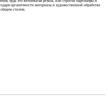
ия, будь это витиеватая резьба, или строгие барельефы и
агодаря органичности материала и художественной обработке
с общим стилем.