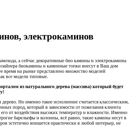
инов, электрокаминов
дымохода, а сейчас декоративные био камины и электрокамины
дизайнера биокамины и каминные топки внесут в Ваш дом
е время на рынке представлено множество моделей
как все модели типовые.
орталом из натурального дерева (массива) который будет
у!
 и дерево. Но именно такое исполнение считается классическим,
енных пород, который в зависимости от пожелания клиента
 его от воздействия высоких температур и влажности. Именно
трогие барельефы и колонны, всё равно, такие камины несут в
ров эстетично впишется практически в любой интерьер, не