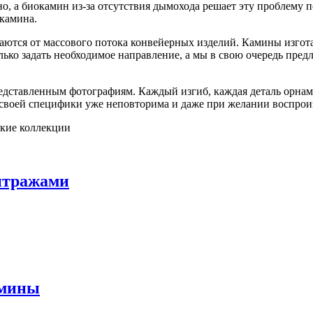
, а биокамин из-за отсутствия дымохода решает эту проблему по
камина.
чаются от массового потока конвейерных изделий. Камины изг
ько задать необходимое направление, а мы в свою очередь пре
дставленным фотографиям. Каждый изгиб, каждая деталь орнаме
у своей специфики уже неповторима и даже при желании воспрои
ские коллекции
итражами
амины